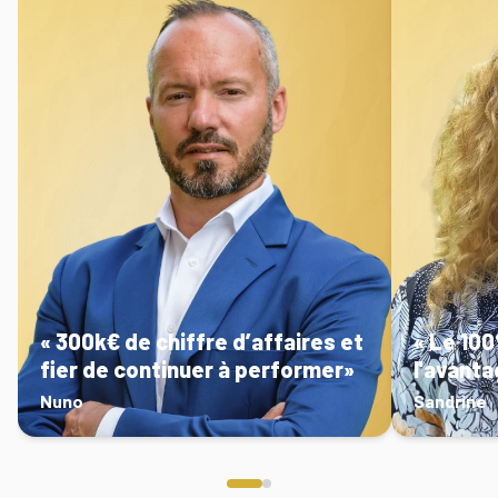
« 300k€ de chiffre d’affaires et
« Le 10
fier de continuer à performer»
l'avanta
Nuno
Sandrine