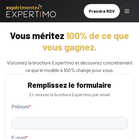
Prendre RDV
Menu
Prendre
Brochure
Vous méritez
100% de ce que
RDV
vous gagnez.
Le
réseau
Visionnez la brochure Expertimo et découvrez concrètement
ce que le modèle à 100% change pour vous.
Nos
services
Remplissez le formulaire
Et recevez la brochure Expertimo par email
Nos
tarifs
Nos
formations