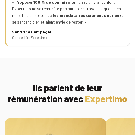
d'un
immobilier
« Proposer
100 % de commission
, c'est un vrai confort.
mandataire
Expertimo ne se rémunère pas sur notre travail au quotidien,
Comment
immobilier
Tous
mais fait en sorte que
les mandataires gagnent pour eux
,
rentrer
nos
se sentent bien et aient envie de rester. »
un
conseils
mandat
Sandrine Campagni
en
Conseillère Expertimo
15
étapes
Ils parlent de leur
rémunération avec
Expertimo