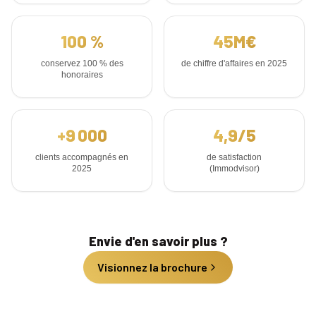
100
%
45
M€
conservez 100 % des
de chiffre d'affaires en 2025
honoraires
+
9 000
4,9
/5
clients accompagnés en
de satisfaction
2025
(Immodvisor)
Envie d'en savoir plus ?
Visionnez la brochure