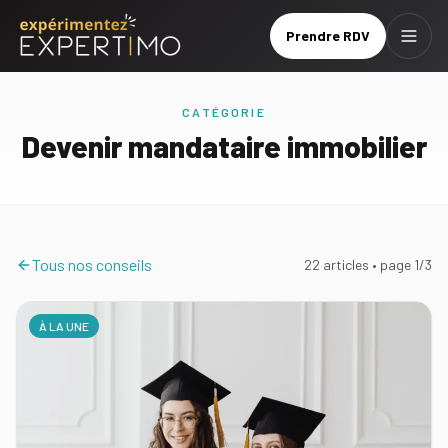
Prendre RDV
Menu
Prendre
Brochure
RDV
CATÉGORIE
Devenir mandataire immobilier
Le
réseau
Nos
Tous nos conseils
22
article
s
• page
1
/
3
services
Nos
À LA UNE
tarifs
Nos
formations