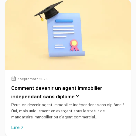
Tous
nos
conseils
Voir
Devenir
tous
mandataire
nos
conseils
Comment
Nos
devenir
guides
agent
immobilier
Le
Les métiers
guide
17 septembre 2025
Le
de
de
Comment devenir un agent immobilier
salaire
l'immobilier
l'IA
net
indépendant sans diplôme ?
dans
d'un
Le
l'immobilier
Peut-on devenir agent immobilier indépendant sans diplôme ?
agent
mandataire
Oui, mais uniquement en exerçant sous le statut de
immobilier
indépendant
Réussir
mandataire immobilier ou d’agent commercial…
votre
Le
Le
Lire
pige
rôle
négociateur
immobilière