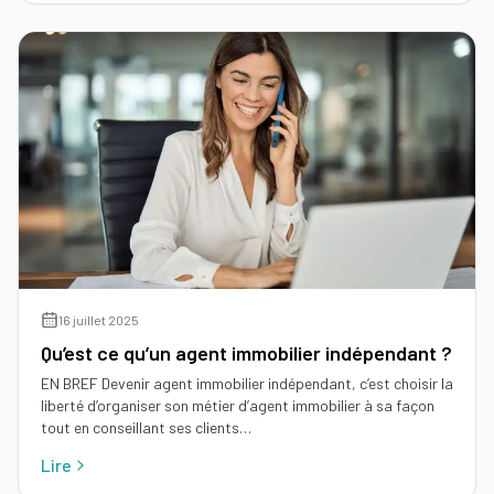
d'un
immobilier
mandataire
Comment
immobilier
Tous
rentrer
nos
un
conseils
mandat
en
15
étapes
16 juillet 2025
Qu’est ce qu’un agent immobilier indépendant ?
EN BREF Devenir agent immobilier indépendant, c’est choisir la
liberté d’organiser son métier d’agent immobilier à sa façon
tout en conseillant ses clients…
Lire