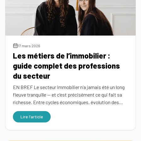
Simulez
vos
revenus
Profil
17 mars 2026
Les métiers de l’immobilier :
Mandataire
Réserver
guide complet des professions
ma
Agence
du secteur
place
pour
EN BREF Le secteur immobilier n’a jamais été un long
la
fleuve tranquille — et c’est précisément ce qui fait sa
réunion
richesse. Entre cycles économiques, évolution des…
d'info
Lire l’article
Nos
conseils