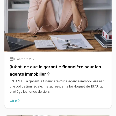
Tous
nos
conseils
Voir
Devenir
tous
mandataire
nos
conseils
Comment
Nos
devenir
guides
agent
immobilier
15 octobre 2025
Le
Qu’est-ce que la garantie financière pour les
Les métiers
guide
Le
de
de
agents immobilier ?
salaire
l'immobilier
l'IA
net
EN BREF La garantie financière d’une agence immobilière est
dans
d'un
Le
une obligation légale, instaurée par la loi Hoguet de 1970, qui
l'immobilier
agent
mandataire
protège les fonds de tiers…
immobilier
indépendant
Réussir
Lire
votre
Le
Le
pige
rôle
négociateur
immobilière