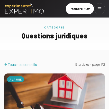
Prendre RDV
Menu
Prendre
Brochure
RDV
CATÉGORIE
Questions juridiques
Le
réseau
Nos
Tous nos conseils
15
article
s
• page
1
/
2
services
Nos
À LA UNE
tarifs
Nos
formations