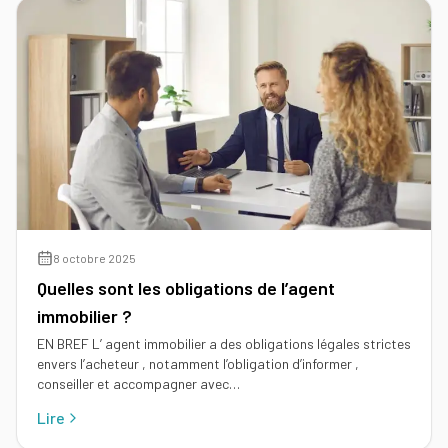
d'un
immobilier
mandataire
Comment
immobilier
Tous
rentrer
nos
un
conseils
mandat
en
15
étapes
8 octobre 2025
Quelles sont les obligations de l’agent
immobilier ?
EN BREF L’ agent immobilier a des obligations légales strictes
envers l’acheteur , notamment l’obligation d’informer ,
conseiller et accompagner avec…
Lire