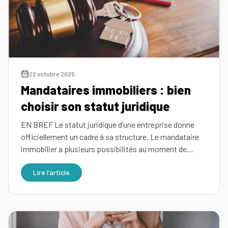
Simulez
vos
revenus
Profil
22 octobre 2025
Mandataires immobiliers : bien
Mandataire
Réserver
choisir son statut juridique
ma
Agence
EN BREF Le statut juridique d’une entreprise donne
place
officiellement un cadre à sa structure. Le mandataire
pour
immobilier a plusieurs possibilités au moment de…
la
réunion
Lire l’article
d'info
Nos
conseils