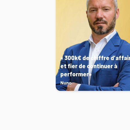
« 300k€ de chiffre d’affai
et fier de continuer à
performer»
Nuno