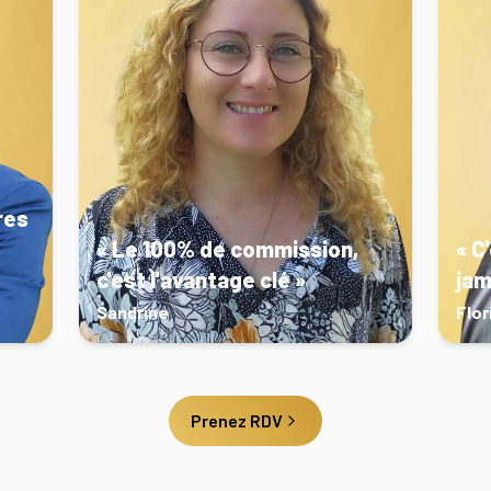
res
« Le 100% de commission,
« C
c'est l'avantage clé »
jam
Sandrine
Flor
Prenez RDV