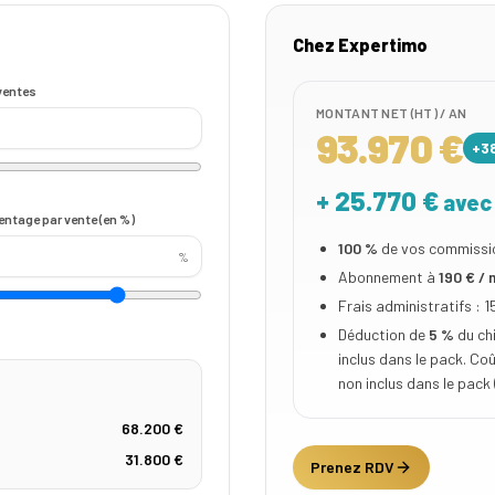
Chez Expertimo
ventes
MONTANT NET (HT) / AN
93.970 €
+3
+
25.770 €
avec
entage par vente (en %)
100 %
de vos commissi
%
Abonnement à
190
€ / 
Frais administratifs :
1
Déduction de
5 %
du chi
inclus dans le pack. Co
non inclus dans le pack 
68.200 €
31.800 €
Prenez RDV