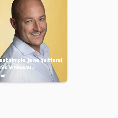
'est simple, je ne quitterai
ais le réseau »
ian