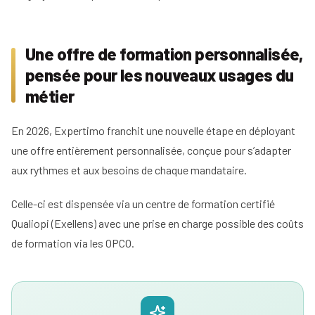
Tous
nos
conseils
Une offre de formation personnalisée,
Voir
pensée pour les nouveaux usages du
Devenir
tous
métier
mandataire
nos
conseils
Comment
En 2026, Expertimo franchit une nouvelle étape en déployant
Nos
devenir
guides
agent
une offre entièrement personnalisée, conçue pour s’adapter
immobilier
aux rythmes et aux besoins de chaque mandataire.
Le
Les métiers
guide
Le
de
de
Celle-ci est dispensée via un centre de formation certifié
salaire
l'immobilier
l'IA
net
Qualiopi (Exellens) avec une prise en charge possible des coûts
dans
d'un
Le
l'immobilier
de formation via les OPCO.
agent
mandataire
immobilier
indépendant
Réussir
votre
Le
Le
pige
rôle
négociateur
immobilière