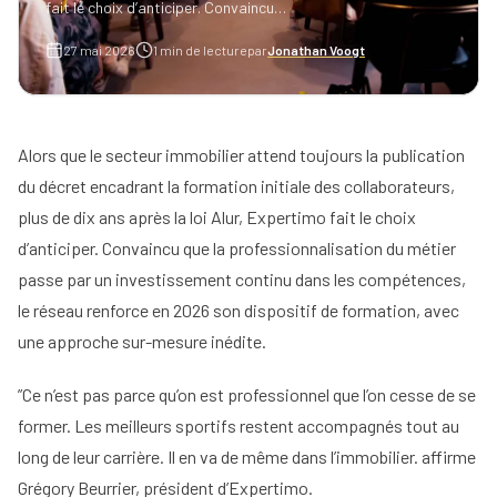
fait le choix d’anticiper. Convaincu…
Simulez
27 mai 2026
1
min de lecture
par
Jonathan Voogt
vos
revenus
Alors que le secteur immobilier attend toujours la publication
Profil
du décret encadrant la formation initiale des collaborateurs,
Mandataire
plus de dix ans après la loi Alur, Expertimo fait le choix
Réserver
d’anticiper. Convaincu que la professionnalisation du métier
ma
Agence
place
passe par un investissement continu dans les compétences,
pour
le réseau renforce en 2026 son dispositif de formation, avec
la
une approche sur-mesure inédite.
réunion
d'info
”Ce n’est pas parce qu’on est professionnel que l’on cesse de se
former. Les meilleurs sportifs restent accompagnés tout au
Nos
long de leur carrière. Il en va de même dans l’immobilier. affirme
conseils
Grégory Beurrier, président d’Expertimo.