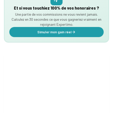
d'un
immobilier
mandataire
Et si vous touchiez 100% de vos honoraires ?
Comment
immobilier
Tous
rentrer
Une partie de vos commissions ne vous revient jamais.
nos
un
Calculez en 30 secondes ce que vous gagneriez vraiment en
conseils
mandat
rejoignant Expertimo.
en
Simuler mon gain réel
15
étapes