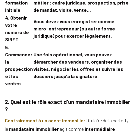
formation
métier : cadre juridique, prospection, prise
initiale
de mandat, visite, vente…
4. Obtenir
Vous devez vous enregistrer comme
votre
micro-entrepreneur (ou autre forme
numéro de
juridique) pour exercer légalement.
SIRET
5.
Commencer
Une fois opérationnel, vous pouvez
la
démarcher des vendeurs, organiser des
prospection
visites, négocier les offres et suivre les
et les
dossiers jusqu’à la signature.
ventes
2. Quel est le rôle exact d’un mandataire immobilier
?
Contrairement à un agent immobilier
titulaire de la carte T,
le
mandataire immobilier
agit comme
intermédiaire