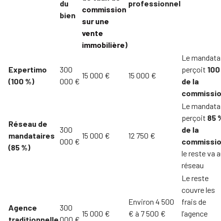
du
professionnel
commission
bien
sur une
vente
immobilière
)
Le mandata
Expertimo
300
perçoit
100
15 000 €
15 000 €
(100 %)
000 €
de la
commissi
Le mandata
perçoit
85 
Réseau de
300
de la
mandataires
15 000 €
12 750 €
000 €
commissi
(85 %)
le reste va 
réseau
Le reste
couvre les
Environ 4 500
frais de
Agence
300
15 000 €
€ à 7 500 €
l’agence
traditionnelle
000 €