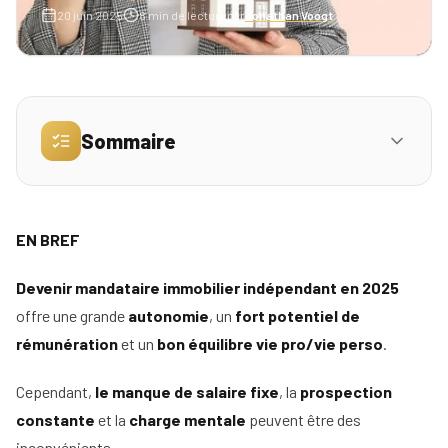
20 juin 2025
8
min de lecture
par
Jonathan Voogt
Simulez
vos
revenus
Sommaire
Profil
Mandataire
Réserver
IV. Comment devenir mandataire immobilier ?
01
ma
Agence
EN BREF
place
1. Les étapes pour devenir mandataire
pour
immobilier
Devenir mandataire immobilier indépendant en 2025
la
offre une grande
autonomie
, un
fort potentiel de
2. Quel est le rôle exact d’un mandataire
réunion
immobilier ?
rémunération
et un
bon équilibre vie pro/vie perso
.
d'info
3. Quelle est la rémunération d’un
Cependant,
le manque de salaire fixe
, la
prospection
Nos
mandataire immobilier ?
constante
et la
charge mentale
peuvent être des
conseils
inconvénients.