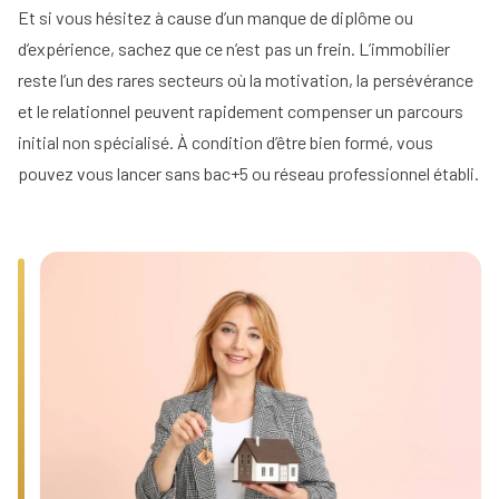
d'un
immobilier
Et si vous hésitez à cause d’un manque de diplôme ou
mandataire
Comment
immobilier
d’expérience, sachez que ce n’est pas un frein. L’immobilier
Tous
rentrer
nos
reste l’un des rares secteurs où la motivation, la persévérance
un
conseils
mandat
et le relationnel peuvent rapidement compenser un parcours
en
initial non spécialisé. À condition d’être bien formé, vous
15
étapes
pouvez vous lancer sans bac+5 ou réseau professionnel établi.