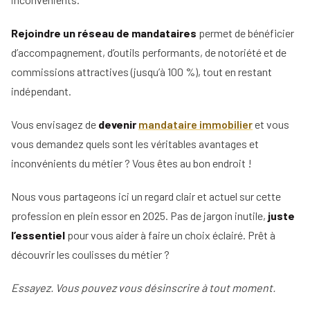
4. Faut-il un diplôme pour devenir mandataire
Tous
immobilier ?
nos
Rejoindre un réseau de mandataires
permet de bénéficier
conseils
5. Comment fonctionne le statut juridique du
d’accompagnement, d’outils performants, de notoriété et de
mandataire immobilier ?
Voir
commissions attractives (jusqu’à 100 %), tout en restant
Devenir
tous
indépendant.
mandataire
6. Quels sont les avantages fiscaux du
nos
mandataire immobilier ?
conseils
Comment
Vous envisagez de
devenir
mandataire immobilier
et vous
Nos
devenir
V. Quels sont les avantages d’un réseau de
02
guides
vous demandez quels sont les véritables avantages et
agent
mandataire immobilier ?
immobilier
inconvénients du métier ? Vous êtes au bon endroit !
Le
Les métiers
guide
1. Définition d’un réseau de mandataire
Le
de
de
Nous vous partageons ici un regard clair et actuel sur cette
salaire
immobilier
l'immobilier
l'IA
net
profession en plein essor en 2025. Pas de jargon inutile,
juste
dans
d'un
Le
2. Quels sont les avantages d’un réseau de
l’essentiel
pour vous aider à faire un choix éclairé. Prêt à
l'immobilier
agent
mandataire
mandataire immobilier ?
découvrir les coulisses du métier ?
immobilier
indépendant
Réussir
En Bref,
votre
Le
Le
Essayez. Vous pouvez vous désinscrire à tout moment.
pige
rôle
négociateur
immobilière