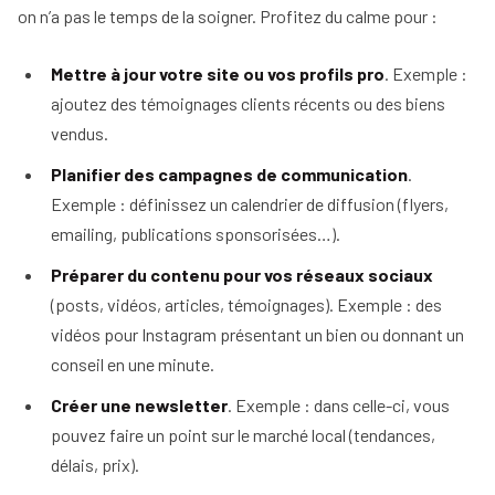
d'un
immobilier
on n’a pas le temps de la soigner. Profitez du calme pour :
mandataire
Comment
immobilier
Tous
rentrer
nos
Mettre à jour votre site ou vos profils pro
. Exemple :
un
conseils
mandat
ajoutez des témoignages clients récents ou des biens
en
vendus.
15
étapes
Planifier des campagnes de communication
.
Exemple : définissez un calendrier de diffusion (flyers,
emailing, publications sponsorisées…).
Préparer du contenu pour vos réseaux sociaux
(posts, vidéos, articles, témoignages). Exemple : des
vidéos pour Instagram présentant un bien ou donnant un
conseil en une minute.
Créer une newsletter
. Exemple : dans celle-ci, vous
pouvez faire un point sur le marché local (tendances,
délais, prix).