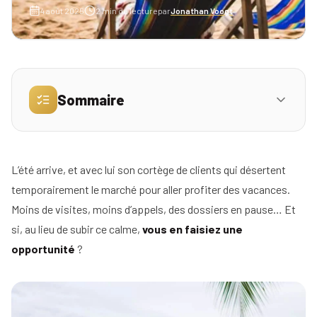
4 août 2025
2
min de lecture
par
Jonathan Voogt
Simulez
vos
revenus
Sommaire
Profil
Mandataire
Réserver
4. Travailler votre image de marque
01
ma
Agence
L’été arrive, et avec lui son cortège de clients qui désertent
place
5. Se reposer pour mieux performer
02
temporairement le marché pour aller profiter des vacances.
pour
Moins de visites, moins d’appels, des dossiers en pause… Et
la
6. Et pourquoi pas changer de réseau ?
03
réunion
si, au lieu de subir ce calme,
vous en faisiez une
d'info
En bref,
opportunité
04
?
Nos
conseils