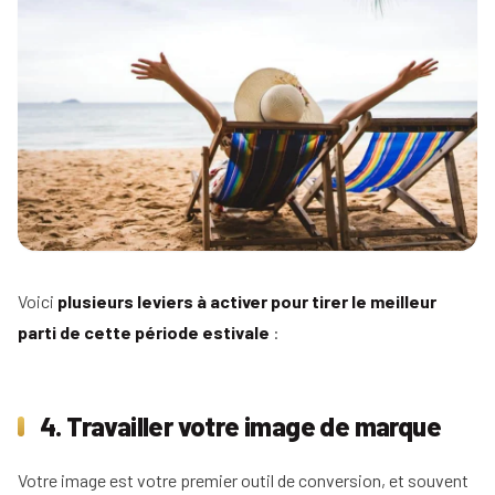
Tous
nos
conseils
Voir
Devenir
tous
mandataire
nos
conseils
Comment
Nos
devenir
guides
agent
immobilier
Le
Les métiers
guide
Le
Voici
plusieurs leviers à activer pour tirer le meilleur
de
de
salaire
l'immobilier
parti de cette période estivale
:
l'IA
net
dans
d'un
Le
l'immobilier
agent
mandataire
immobilier
indépendant
4. Travailler votre image de marque
Réussir
votre
Le
Le
pige
rôle
négociateur
Votre image est votre premier outil de conversion, et souvent
immobilière