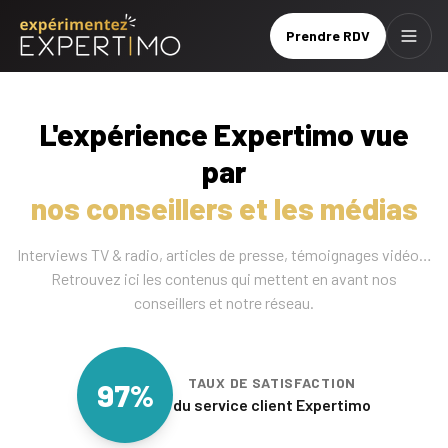
Prendre RDV
Menu
Prendre
Brochure
RDV
L'expérience Expertimo vue
par
Le
réseau
nos conseillers et les médias
Nos
Interviews TV & radio, articles de presse, témoignages vidéo…
services
Retrouvez ici les contenus qui mettent en avant nos
conseillers et notre réseau.
Nos
tarifs
TAUX DE SATISFACTION
97%
du service client Expertimo
Nos
formations