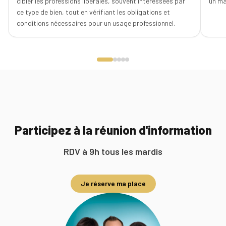
cibler les professions libérales, souvent intéressées par
un ma
ce type de bien, tout en vérifiant les obligations et
conditions nécessaires pour un usage professionnel.
Participez à la réunion d'information
RDV à 9h tous les mardis
Je réserve ma place