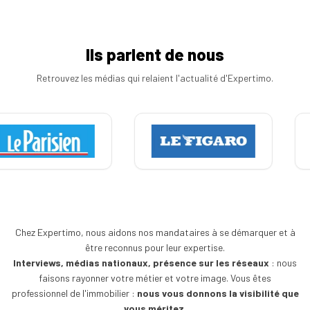
d'un
immobilier
mandataire
Comment
immobilier
Tous
rentrer
nos
un
Ils parlent de nous
conseils
mandat
en
Retrouvez les médias qui relaient l'actualité d'Expertimo.
15
étapes
Chez Expertimo, nous aidons nos mandataires à se démarquer et à
être reconnus pour leur expertise.
Interviews, médias nationaux, présence sur les réseaux
: nous
faisons rayonner votre métier et votre image. Vous êtes
professionnel de l'immobilier :
nous vous donnons la visibilité que
vous méritez.