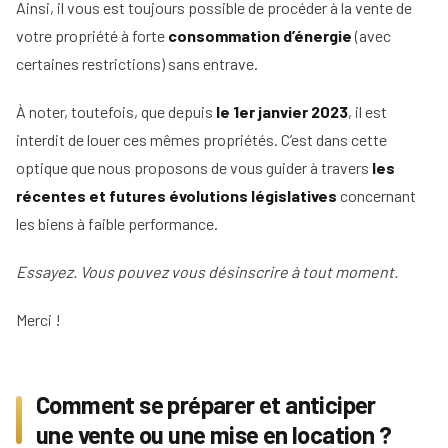
Ainsi, il vous est toujours possible de procéder à la vente de
Tous
votre propriété à forte
consommation d’énergie
(avec
nos
conseils
certaines restrictions) sans entrave.
Voir
À noter, toutefois, que depuis
le 1er janvier 2023
, il est
Devenir
tous
mandataire
nos
interdit de louer ces mêmes propriétés. C’est dans cette
conseils
optique que nous proposons de vous guider à travers
les
Comment
Nos
devenir
récentes et futures évolutions législatives
concernant
guides
agent
les biens à faible performance.
immobilier
Le
Les métiers
guide
Le
Essayez. Vous pouvez vous désinscrire à tout moment.
de
de
salaire
l'immobilier
l'IA
net
Merci !
dans
d'un
Le
l'immobilier
agent
mandataire
immobilier
indépendant
Réussir
Comment se préparer et anticiper
votre
Le
Le
pige
une vente ou une mise en location ?
rôle
négociateur
immobilière