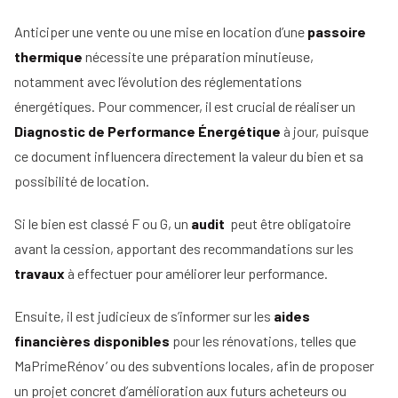
d'un
immobilier
mandataire
Comment
Anticiper une vente ou une mise en location d’une
passoire
immobilier
Tous
rentrer
thermique
nécessite une préparation minutieuse,
nos
un
conseils
notamment avec l’évolution des réglementations
mandat
en
énergétiques. Pour commencer, il est crucial de réaliser un
15
Diagnostic de Performance Énergétique
à jour, puisque
étapes
ce document influencera directement la valeur du bien et sa
possibilité de location.
Si le bien est classé F ou G, un
audit
peut être obligatoire
avant la cession, apportant des recommandations sur les
travaux
à effectuer pour améliorer leur performance.
Ensuite, il est judicieux de s’informer sur les
aides
financières disponibles
pour les rénovations, telles que
MaPrimeRénov’ ou des subventions locales, afin de proposer
un projet concret d’amélioration aux futurs acheteurs ou