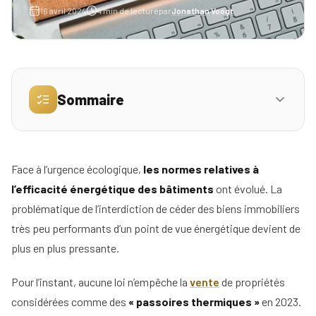
16 avril 2024
4
min de lecture
par
Jonathan Voogt
Simulez
vos
revenus
Sommaire
Profil
Mandataire
Réserver
Comment se préparer et anticiper une vente ou
01
ma
une mise en location ?
Agence
Face à l’urgence écologique,
les normes relatives à
place
l’efficacité énergétique des bâtiments
ont évolué. La
Les conséquences pour le marché immobilier
pour
02
problématique de l’interdiction de céder des biens immobiliers
la
Les conséquences pour les agents
réunion
très peu performants d’un point de vue énergétique devient de
03
immobiliers
d'info
plus en plus pressante.
En bref
04
Pour l’instant, aucune loi n’empêche la
vente
de propriétés
Nos
conseils
considérées comme des
« passoires thermiques »
en 2023.