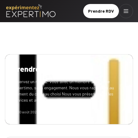
Prendre RDV
Menu
Prendre
Brochure
RDV
Le
réseau
Prendre RDV
Nos
Réservez un rendez-vous avec un membre de l’équipe
services
Expertimo, sans engagement. Nous vous rappelons au
moment du créneau choisi Nous vous présenterons les
Nos
services et avantages d’Expertimo Nous vous…
tarifs
30 août 2023
1
min de lecture
Nos
formations