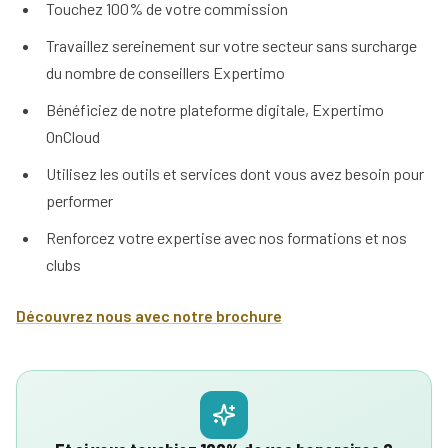
d'un
immobilier
Touchez 100% de votre commission
mandataire
Comment
immobilier
Tous
Travaillez sereinement sur votre secteur sans surcharge
rentrer
nos
du nombre de conseillers Expertimo
un
conseils
mandat
Bénéficiez de notre plateforme digitale, Expertimo
en
15
OnCloud
étapes
Utilisez les outils et services dont vous avez besoin pour
performer
Renforcez votre expertise avec nos formations et nos
clubs
Découvrez nous avec notre brochure