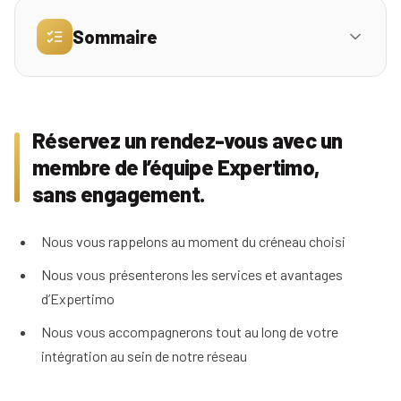
Sommaire
Simulez
vos
revenus
Réservez un rendez-vous avec un membre de
01
l’équipe Expertimo, sans engagement.
Profil
Réservez un rendez-vous avec un
Vous êtes intéressé pour nous rejoindre mais
02
membre de l’équipe Expertimo,
Mandataire
vous vous posez quelques questions ?
Réserver
sans engagement.
ma
Agence
place
Nous vous rappelons au moment du créneau choisi
pour
la
Nous vous présenterons les services et avantages
réunion
d’Expertimo
d'info
Nous vous accompagnerons tout au long de votre
intégration au sein de notre réseau
Nos
conseils