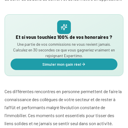
d'un
immobilier
mandataire
Comment
immobilier
Tous
rentrer
nos
un
conseils
mandat
en
Et si vous touchiez 100% de vos honoraires ?
15
étapes
Une partie de vos commissions ne vous revient jamais.
Calculez en 30 secondes ce que vous gagneriez vraiment en
rejoignant Expertimo.
Simuler mon gain réel
Ces différentes rencontres en personne permettent de faire la
connaissance des collègues de votre secteur et de rester à
l’affût et performants malgré l’évolution constante de
l’immobilier. Ces moments sont essentiels pour tisser des
liens solides et ne jamais se sentir seul dans son activité.