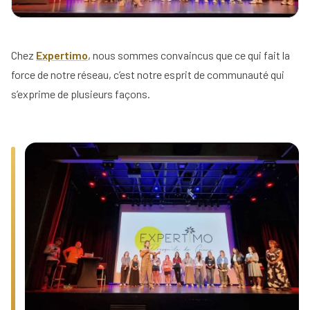
Simulez
vos
Chez
Expertimo
, nous sommes convaincus que ce qui fait la
revenus
force de notre réseau, c’est notre esprit de communauté qui
s’exprime de plusieurs façons.
Profil
Mandataire
Réserver
ma
Agence
place
pour
la
réunion
d'info
Nos
conseils