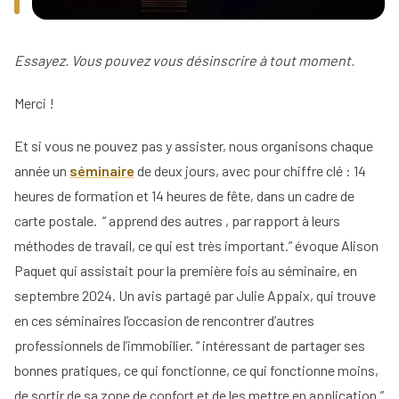
Tous
nos
conseils
Essayez. Vous pouvez vous désinscrire à tout moment.
Voir
Devenir
Merci !
tous
mandataire
nos
conseils
Et si vous ne pouvez pas y assister, nous organisons chaque
Comment
Nos
devenir
année un
séminaire
de deux jours, avec pour chiffre clé : 14
guides
agent
heures de formation et 14 heures de fête, dans un cadre de
immobilier
Le
carte postale. “ apprend des autres , par rapport à leurs
Les métiers
guide
Le
méthodes de travail, ce qui est très important.” évoque Alison
de
de
salaire
l'immobilier
l'IA
Paquet qui assistait pour la première fois au séminaire, en
net
dans
d'un
septembre 2024. Un avis partagé par Julie Appaix, qui trouve
Le
l'immobilier
agent
mandataire
en ces séminaires l’occasion de rencontrer d’autres
immobilier
indépendant
Réussir
professionnels de l’immobilier. “ intéressant de partager ses
votre
Le
Le
bonnes pratiques, ce qui fonctionne, ce qui fonctionne moins,
pige
rôle
négociateur
immobilière
de sortir de sa zone de confort et de les mettre en application.”