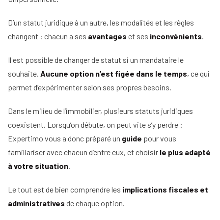
Tous
nos
D’un statut juridique à un autre, les modalités et les règles
conseils
changent : chacun a ses
avantages
et ses
inconvénients
.
Voir
Devenir
tous
Il est possible de changer de statut si un mandataire le
mandataire
nos
souhaite.
Aucune option n’est figée dans le temps
, ce qui
conseils
Comment
permet d’expérimenter selon ses propres besoins.
Nos
devenir
guides
agent
Dans le milieu de l’immobilier, plusieurs statuts juridiques
immobilier
Le
coexistent. Lorsqu’on débute, on peut vite s’y perdre :
Les métiers
guide
Le
de
Expertimo vous a donc préparé un
de
guide
pour vous
salaire
l'immobilier
l'IA
familiariser avec chacun d’entre eux, et choisir
net
le plus adapté
dans
d'un
Le
à votre situation
.
l'immobilier
agent
mandataire
immobilier
indépendant
Réussir
Le tout est de bien comprendre les
implications fiscales et
votre
Le
administratives
Le
de chaque option.
pige
rôle
négociateur
immobilière