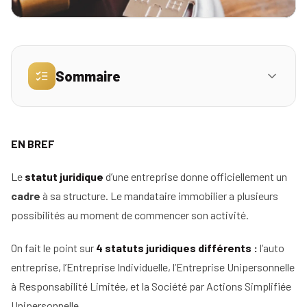
Simulez
vos
revenus
Sommaire
Profil
II. L’Entreprise Individuelle (EI)
01
Mandataire
Réserver
EN BREF
III. L’Entreprise Unipersonnelle à Responsabilité
ma
02
Agence
Limitée
place
Le
statut juridique
d’une entreprise donne officiellement un
pour
cadre
à sa structure. Le mandataire immobilier a plusieurs
IV. La Société par Actions Simplifiée
03
la
Unipersonnelle (SASU)
possibilités au moment de commencer son activité.
réunion
d'info
À noter :
On fait le point sur
4 statuts juridiques différents :
l’auto
entreprise, l’Entreprise Individuelle, l’Entreprise Unipersonnelle
Nos
En Bref,
à Responsabilité Limitée, et la Société par Actions Simplifiée
conseils
Unipersonnelle.