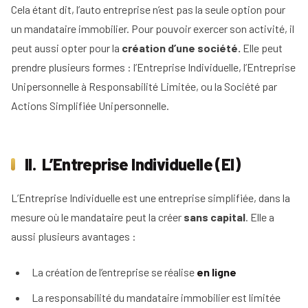
d'un
immobilier
Cela étant dit, l’auto entreprise n’est pas la seule option pour
mandataire
Comment
un mandataire immobilier. Pour pouvoir exercer son activité, il
immobilier
Tous
rentrer
nos
peut aussi opter pour la
création d’une société.
Elle peut
un
conseils
mandat
prendre plusieurs formes : l’Entreprise Individuelle, l’Entreprise
en
Unipersonnelle à Responsabilité Limitée, ou la Société par
15
Actions Simplifiée Unipersonnelle.
étapes
II. L’Entreprise Individuelle (EI)
L’Entreprise Individuelle est une entreprise simplifiée, dans la
mesure où le mandataire peut la créer
sans capital
. Elle a
aussi plusieurs avantages :
La création de l’entreprise se réalise
en ligne
La responsabilité du mandataire immobilier est limitée