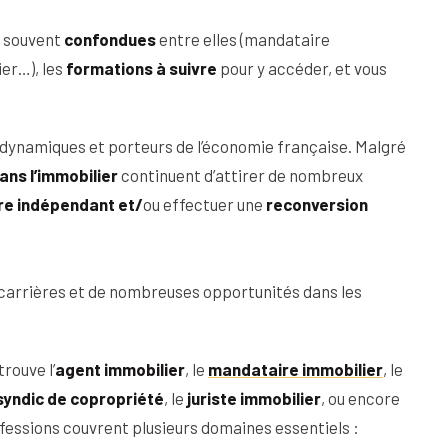
s souvent
confondues
entre elles (mandataire
er…), les
formations à suivre
pour y accéder, et vous
s dynamiques et porteurs de l’économie française. Malgré
ons suivre ?
ans l’immobilier
continuent d’attirer de nombreux
tre indépendant et/
ou effectuer une
reconversion
 pour devenir agent immobilier
er : spécialisation et expertise
e carrières et de nombreuses opportunités dans les
mmobilier
trouve l’
agent immobilier
, le
mandataire immobilier
, le
syndic de copropriété
, le
juriste immobilier
, ou encore
ofessions couvrent plusieurs domaines essentiels :