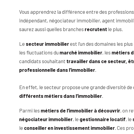
a) Le chasseur immobilier
Vous apprendrez la différence entre des profession
indépendant, négociateur immobilier, agent immobili
b) Le conseiller en immobilier durable
saurez aussi quelles branches
recrutent
le plus.
c) Le data analyst immobilier
Le
secteur immobilier
est l’un des domaines les plu
IV – Travailler dans l’immobilier : quelles formati
01
les fluctuations du
marché immobilier
, les
métiers d
candidats souhaitant
travailler dans ce secteur, ê
1. BTS Professions Immobilières : la formation
professionnelle dans l’immobilier
.
2. Licence professionnelle Métiers de l’Immobili
En effet, le secteur propose une grande diversité d
3. Autres formations professionnelles dans l’i
différents métiers dans l’immobilier
.
V – Quels métiers sont bien rémunérés ?
02
Parmi les
métiers de l’immobilier à découvrir
, on re
négociateur immobilier
, le
gestionnaire locatif
, le
En résumé
03
le
conseiller en investissement immobilier
. Ces pr