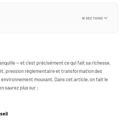
16
SECTIONS
u conseil
de gestion)
anquille — et c’est précisément ce qui fait sa richesse.
rêt, pression réglementaire et transformation des
 environnement mouvant. Dans cet article, on fait le
u principal de copro)
en saurez plus sur :
seil