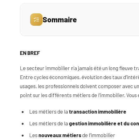
Sommaire
2. Les métiers de la gestion immobilière et d
EN BREF
a) Chargé(e) de gestion locative (ou principal 
Le secteur immobilier n’a jamais été un long fleuve tr
b) Gestionnaire de patrimoine immobilier
Entre cycles économiques, évolution des taux d’inté
usages, les professionnels doivent composer avec un
c) Le gestionnaire ou syndic de copropriété (o
point sur les différents métiers de l’immobilier. Vous 
d) Administrateur de biens immobiliers
Les métiers de la
transaction immobilière
e) Juriste en droit immobilier
Les métiers de la
gestion immobilière et du con
3. Les nouveaux métiers de l’immobilier
Les
nouveaux métiers
de l’immobilier