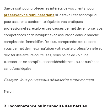
vente ?
Tous
Que ce soit pour protéger les intérêts de vos clients, pour
nos
1. Bonnes pratiques de rédaction et de
préserver vos rémunérations
conseils
si le travail est accompli ou
vérification
pour assurer la conformité légale de vos pratiques
Voir
Devenir
professionnelles, explorer ces causes permet de renforcer vos
tous
2. Formation et information des agents
mandataire
nos
immobiliers
compétences et de naviguer avec assurance dans le marché
conseils
Comment
complexe de l’immobilier. De plus, comprendre ces raisons
Nos
3. Outils et ressources pour garantir la
devenir
vous permet de mieux maîtriser votre carte professionnelle et
guides
conformité des mandats
agent
d’éviter des erreurs coûteuses, sous peine de voir une
immobilier
Le
En bref,
03
transaction se compliquer considérablement ou de subir des
Les métiers
guide
Le
de
de
sanctions légales.
salaire
l'immobilier
l'IA
net
dans
d'un
Essayez. Vous pouvez vous désinscrire à tout moment.
Le
l'immobilier
agent
mandataire
immobilier
indépendant
Merci !
Réussir
votre
Le
Le
pige
rôle
négociateur
immobilière
3. Incompétence ou incapacité des parties