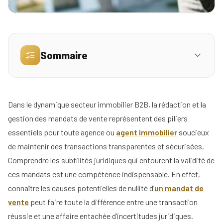
Simulez
vos
revenus
Sommaire
Profil
3. Incompétence ou incapacité des parties
Mandataire
Réserver
Dans le dynamique secteur immobilier B2B, la rédaction et la
IV. Conséquences de la nullité d’un mandat de
ma
01
Agence
gestion des mandats de vente représentent des piliers
vente
place
essentiels pour toute agence ou
agent immobilier
soucieux
pour
1. Implications pour les transactions en cours
de maintenir des transactions transparentes et sécurisées.
la
Comprendre les subtilités juridiques qui entourent la validité de
réunion
2. Droits et recours des parties impliquées
d'info
ces mandats est une compétence indispensable. En effet,
connaître les causes potentielles de nullité d’
un mandat de
3. Responsabilité de l’agence immobilière
Nos
vente
peut faire toute la différence entre une transaction
conseils
réussie et une affaire entachée d’incertitudes juridiques.
V. Comment éviter la nullité d’un mandat de
02