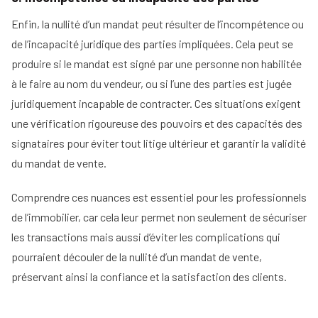
d'un
immobilier
mandataire
Enfin, la nullité d’un mandat peut résulter de l’incompétence ou
Comment
immobilier
Tous
rentrer
de l’incapacité juridique des parties impliquées. Cela peut se
nos
un
conseils
produire si le mandat est signé par une personne non habilitée
mandat
en
à le faire au nom du vendeur, ou si l’une des parties est jugée
15
juridiquement incapable de contracter. Ces situations exigent
étapes
une vérification rigoureuse des pouvoirs et des capacités des
signataires pour éviter tout litige ultérieur et garantir la validité
du mandat de vente.
Comprendre ces nuances est essentiel pour les professionnels
de l’immobilier, car cela leur permet non seulement de sécuriser
les transactions mais aussi d’éviter les complications qui
pourraient découler de la nullité d’un mandat de vente,
préservant ainsi la confiance et la satisfaction des clients.