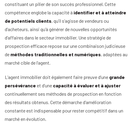
d'un
immobilier
constituant un pilier de son succès professionnel. Cette
mandataire
Comment
compétence englobe la capacité à
immobilier
identifier et à atteindre
Tous
rentrer
nos
de potentiels clients
, qu’il s’agisse de vendeurs ou
un
conseils
mandat
d’acheteurs, ainsi qu’à générer de nouvelles opportunités
en
d’affaires dans le secteur immobilier. Une stratégie de
15
prospection efficace repose sur une combinaison judicieuse
étapes
de
méthodes traditionnelles et numériques
, adaptées au
marché cible de l’agent.
L’agent immobilier doit également faire preuve d’une
grande
persévérance
et d’une
capacité à évaluer et à ajuster
continuellement ses méthodes de prospection en fonction
des résultats obtenus. Cette démarche d’amélioration
constante est indispensable pour rester compétitif dans un
marché en évolution.