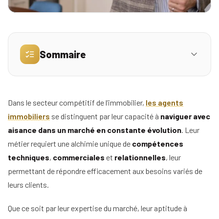
Simulez
vos
revenus
Sommaire
Profil
4. Maîtrise de la prospection
Mandataire
Réserver
Dans le secteur compétitif de l’immobilier,
les agents
5. Continuer à se former et assurer sa veille
ma
Agence
immobiliers
se distinguent par leur capacité à
naviguer avec
place
aisance dans un marché en constante évolution
. Leur
6. Expertise en législation immobilière
pour
métier requiert une alchimie unique de
compétences
la
7. Compétence en évaluation immobilière
techniques
réunion
,
commerciales
et
relationnelles
, leur
d'info
permettant de répondre efficacement aux besoins variés de
8. Cultiver une envie de challenge et faire
leurs clients.
preuve de détermination
Nos
Que ce soit par leur expertise du marché, leur aptitude à
conseils
9. Faire preuve de rigueur