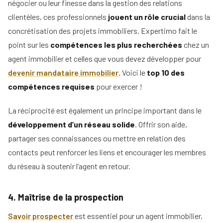
négocier ou leur finesse dans la gestion des relations
Tous
10. Gérer le stress efficacement
clientèles, ces professionnels
jouent un rôle crucial
dans la
nos
concrétisation des projets immobiliers. Expertimo fait le
conseils
En bref
01
point sur les
compétences les plus recherchées
chez un
Voir
Devenir
agent immobilier et celles que vous devez développer pour
tous
mandataire
nos
devenir mandataire immobilier
. Voici le
top 10 des
conseils
Comment
compétences requises
pour exercer !
Nos
devenir
guides
agent
La réciprocité est également un principe important dans le
immobilier
Le
développement d’un réseau solide
. Offrir son aide,
Les métiers
guide
Le
partager ses connaissances ou mettre en relation des
de
de
salaire
l'immobilier
l'IA
contacts peut renforcer les liens et encourager les membres
net
dans
d'un
du réseau à soutenir l’agent en retour.
Le
l'immobilier
agent
mandataire
immobilier
indépendant
Réussir
4. Maîtrise de la prospection
votre
Le
Le
pige
rôle
Savoir prospecter
négociateur
est essentiel pour un agent immobilier,
immobilière