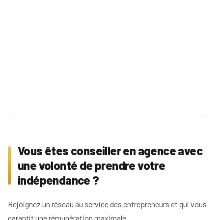
Tous
nos
conseils
Voir
Devenir
tous
mandataire
nos
conseils
Comment
Nos
devenir
guides
agent
immobilier
Le
Les métiers
guide
Le
de
de
salaire
l'immobilier
Vous êtes conseiller en agence avec
l'IA
net
dans
d'un
une volonté de prendre votre
Le
l'immobilier
agent
mandataire
indépendance ?
immobilier
indépendant
Réussir
votre
Le
Le
Rejoignez un réseau au service des entrepreneurs et qui vous
pige
rôle
négociateur
immobilière
garantit une rémunération maximale