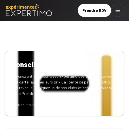
Prendre RDV
Menu
Prendre
Brochure
RDV
Le
réseau
Conseillers en agence
Nos
Devenez entrepreneur avec Expertimo Des outils et services
services
à la carte, aux meilleurs prix La liberté de percevoir 100% de
vos revenus Rejoignez un de nos clubs et échangez avec vos
Nos
pairs Prendre rendez-vous…
tarifs
30 août 2023
1
min de lecture
Nos
formations