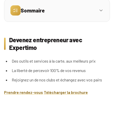
Sommaire
Simulez
vos
revenus
Devenez entrepreneur avec Expertimo
01
Profil
Devenez entrepreneur avec
Vous êtes conseiller en agence avec une
02
volonté de prendre votre indépendance ?
Expertimo
Mandataire
Réserver
Vous souhaitez nous rejoindre ou en savoir plus?
03
ma
Agence
Des outils et services à la carte, aux meilleurs prix
place
pour
La liberté de percevoir 100% de vos revenus
la
Rejoignez un de nos clubs et échangez avec vos pairs
réunion
d'info
Prendre rendez-vous
Télécharger la brochure
Nos
conseils