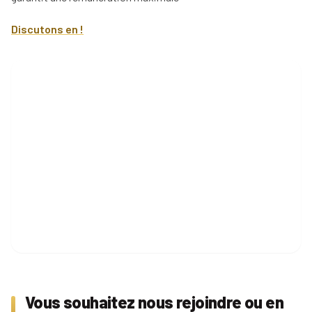
d'un
immobilier
mandataire
Comment
Discutons en !
immobilier
Tous
rentrer
nos
un
conseils
mandat
en
15
étapes
Vous souhaitez nous rejoindre ou en