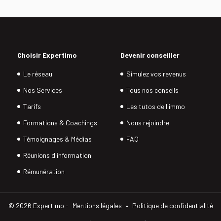
ange est prévu à la fin pour répondre aux questions des participan
s.
on à la réunion n'implique aucun engagement.
Choisir Expertimo
Devenir conseiller
Le réseau
Simulez vos revenus
Nos Services
Tous nos conseils
Tarifs
Les tutos de l'immo
Formations & Coachings
Nous rejoindre
Témoignages & Médias
FAQ
Réunions d'information
Rémunération
©
2026
Expertimo -
Mentions légales
•
Politique de confidentialité