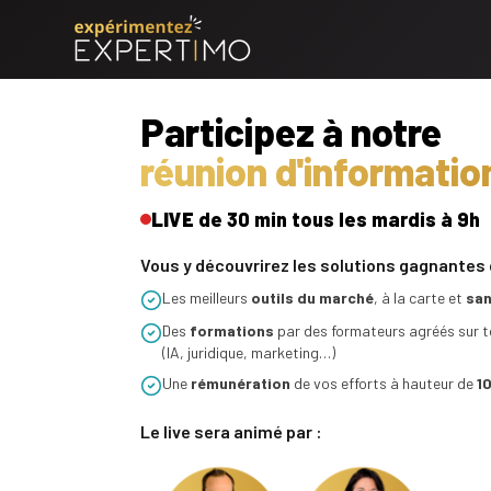
DÉCOUVREZ LE RÉSEAU
CONSEILS ET ACTUALITÉS
OPTIMIS
DEVENIR
Participez à notre
réunion d'informatio
Le réseau
Des conseils métier
Nos 
Comm
immo
Découvrez notre réseau de
Bonnes pratiques et astuces de pros
Les ou
mandataires immobiliers
dispo
LIVE
de 30 min tous les mardis à 9h
Le pa
Des actualités juridiques
Vous y découvrirez les solutions gagnantes 
Nos 
Le sa
Le droit immobilier décrypté en clair
Les meilleurs
outils du marché
, à la carte et
immo
sa
Une gr
compé
Comb
Des actualités du marché
Des
formations
par des formateurs agréés sur to
mois
(IA, juridique, marketing…)
Tendances, prix et opportunités à
Simu
saisir
Une
rémunération
de vos efforts à hauteur de
1
Le r
Estim
Le live sera animé par :
immo
Missi
type