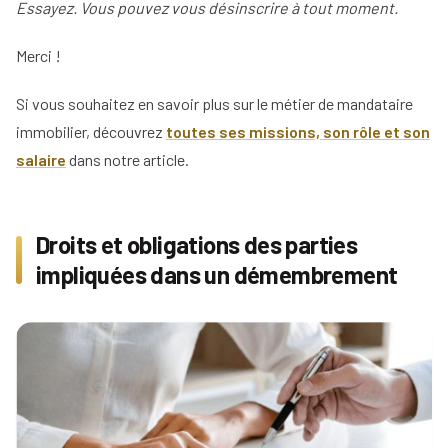
Essayez. Vous pouvez vous désinscrire à tout moment.
Tous
En bref,
06
nos
Merci !
conseils
Voir
Si vous souhaitez en savoir plus sur le métier de mandataire
Devenir
tous
immobilier, découvrez
toutes ses missions, son rôle et son
mandataire
nos
conseils
salaire
dans notre article.
Comment
Nos
devenir
guides
agent
immobilier
Droits et obligations des parties
Le
Les métiers
guide
impliquées dans un démembrement
Le
de
de
salaire
l'immobilier
l'IA
net
dans
d'un
Le
l'immobilier
agent
mandataire
immobilier
indépendant
Réussir
votre
Le
Le
pige
rôle
négociateur
immobilière