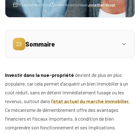
17 septembre 2024
4
min de lecture
par
Jonathan Voogt
Simulez
vos
revenus
Sommaire
Profil
Mandataire
Réserver
Droits et obligations des parties impliquées
01
ma
dans un démembrement
Agence
Investir dans la nue-propriété
devient de plus en plus
place
populaire, car cela permet d’acquérir un bien immobilier à un
Les différents types d’achats immobiliers en
pour
02
nue-propriété
coût réduit, sans en détenir immédiatement l’usage ou les
la
réunion
revenus, surtout dans
l’état actuel du marché immobilier.
Pièges à éviter dans l’achat en nue-propriété
03
d'info
Ce mécanisme de démembrement offre des avantages
financiers et fiscaux importants, à condition de bien
Comment transmettre une nue-propriété ?
04
Nos
comprendre son fonctionnement et ses implications.
conseils
Comment gérer ses impôts ?
05