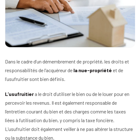
d'un
immobilier
mandataire
Comment
immobilier
Tous
rentrer
nos
un
conseils
mandat
en
15
étapes
Dans le cadre d’un démembrement de propriété, les droits et
responsabilités de l’acquéreur de
la nue-propriété
et de
l’usufruitier sont bien définis.
L’usufruitier
a le droit d’utiliser le bien ou de le louer pour en
percevoir les revenus. Il est également responsable de
l’entretien courant du bien et des charges comme les taxes
liées à l’utilisation du bien, y compris la taxe foncière.
L’usufruitier doit également veiller à ne pas altérer la structure
ou la substance du bien.