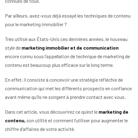
d'un
connues de tous.
immobilier
mandataire
Comment
immobilier
Tous
Par ailleurs, avez-vous déjà essayé les techniques de contenu
rentrer
nos
un
pour le marketing immobilier ?
conseils
mandat
en
Très utilisé aux États-Unis ces dernières années, le nouveau
15
étapes
style de
marketing immobilier et de communication
encore connu sous l’appellation de technique de marketing de
contenu est beaucoup plus efficace sur le long terme.
En effet, il consiste à concevoir une stratégie réfléchie de
communication qui met les différents prospects en confiance
avant même qu’ils ne songent à prendre contact avec vous.
Dans cet article, vous découvrirez ce qu’est le
marketing de
contenu,
son utilité et comment l’utiliser pour augmenter le
chiffre d’affaires de votre activité.