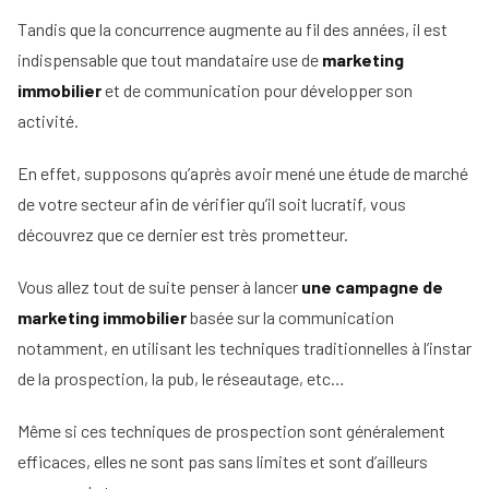
Se baser sur une communication immobilière
Tous
Tandis que la concurrence augmente au fil des années, il est
offrant de la valeur au client
nos
indispensable que tout mandataire use de
marketing
conseils
Le marketing immobilier visant à attirer des
immobilier
et de communication pour développer son
Voir
acheteurs
activité.
Devenir
tous
mandataire
nos
Une stratégie de marketing immobilier solide
02
conseils
En effet, supposons qu’après avoir mené une étude de marché
pour attirer des vendeurs
Comment
Nos
de votre secteur afin de vérifier qu’il soit lucratif, vous
devenir
guides
agent
Que retenir en fin de compte ?
découvrez que ce dernier est très prometteur.
03
immobilier
Le
Les métiers
guide
Vous allez tout de suite penser à lancer
une campagne de
Le
de
de
salaire
marketing immobilier
basée sur la communication
l'immobilier
l'IA
net
notamment, en utilisant les techniques traditionnelles à l’instar
dans
d'un
Le
l'immobilier
de la prospection, la pub, le réseautage, etc…
agent
mandataire
immobilier
indépendant
Réussir
Même si ces techniques de prospection sont généralement
votre
Le
Le
pige
efficaces, elles ne sont pas sans limites et sont d’ailleurs
rôle
négociateur
immobilière