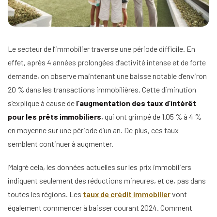
Tous
nos
conseils
Voir
Le secteur de l’immobilier traverse une période difficile. En
Devenir
tous
effet, après 4 années prolongées d’activité intense et de forte
mandataire
nos
demande, on observe maintenant une baisse notable d’environ
conseils
Comment
20 % dans les transactions immobilières. Cette diminution
Nos
devenir
guides
agent
s’explique à cause de
l’augmentation des taux d’intérêt
immobilier
pour les prêts immobiliers
, qui ont grimpé de 1.05 % à 4 %
Le
Les métiers
guide
en moyenne sur une période d’un an. De plus, ces taux
Le
de
de
salaire
semblent continuer à augmenter.
l'immobilier
l'IA
net
dans
d'un
Le
l'immobilier
Malgré cela, les données actuelles sur les prix immobiliers
agent
mandataire
immobilier
indiquent seulement des réductions mineures, et ce, pas dans
indépendant
Réussir
toutes les régions. Les
taux de crédit immobilier
vont
votre
Le
Le
pige
également commencer à baisser courant 2024. Comment
rôle
négociateur
immobilière