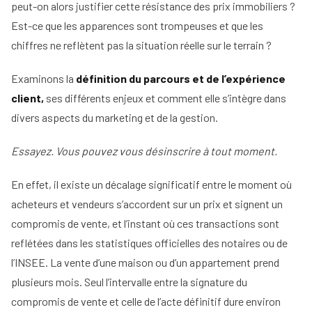
d'un
immobilier
peut-on alors justifier cette résistance des prix immobiliers ?
mandataire
Comment
Est-ce que les apparences sont trompeuses et que les
immobilier
Tous
rentrer
chiffres ne reflètent pas la situation réelle sur le terrain ?
nos
un
conseils
mandat
Examinons la
définition du parcours et de l’expérience
en
15
client,
ses différents enjeux et comment elle s’intègre dans
étapes
divers aspects du marketing et de la gestion.
Essayez. Vous pouvez vous désinscrire à tout moment.
En effet, il existe un décalage significatif entre le moment où
acheteurs et vendeurs s’accordent sur un prix et signent un
compromis de vente, et l’instant où ces transactions sont
reflétées dans les statistiques officielles des notaires ou de
l’INSEE. La vente d’une maison ou d’un appartement prend
plusieurs mois. Seul l’intervalle entre la signature du
compromis de vente et celle de l’acte définitif dure environ