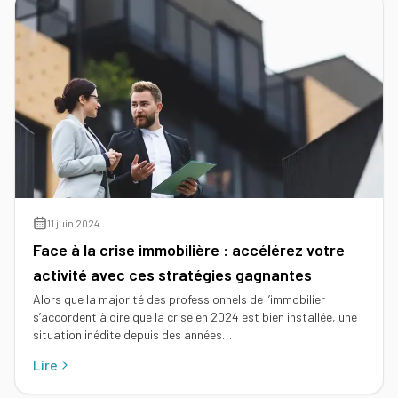
Tous
nos
conseils
Voir
Devenir
tous
mandataire
nos
conseils
Comment
Nos
devenir
guides
agent
immobilier
Le
11 juin 2024
Les métiers
guide
Le
de
Face à la crise immobilière : accélérez votre
de
salaire
l'immobilier
l'IA
activité avec ces stratégies gagnantes
net
dans
d'un
Le
Alors que la majorité des professionnels de l’immobilier
l'immobilier
agent
mandataire
s’accordent à dire que la crise en 2024 est bien installée, une
immobilier
indépendant
situation inédite depuis des années…
Réussir
votre
Le
Lire
Le
pige
rôle
négociateur
immobilière