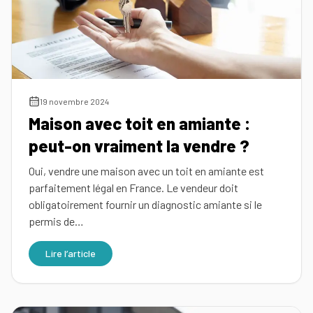
Simulez
vos
revenus
Profil
19 novembre 2024
Maison avec toit en amiante :
Mandataire
Réserver
peut-on vraiment la vendre ?
ma
Agence
Oui, vendre une maison avec un toit en amiante est
place
parfaitement légal en France. Le vendeur doit
pour
obligatoirement fournir un diagnostic amiante si le
la
permis de…
réunion
d'info
Lire l’article
Nos
conseils