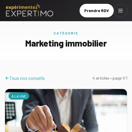
Prendre RDV
Menu
Prendre
Brochure
RDV
CATÉGORIE
Marketing immobilier
Le
réseau
Nos
Tous nos conseils
4
article
s
• page
1
/
1
services
Nos
À LA UNE
tarifs
Nos
formations