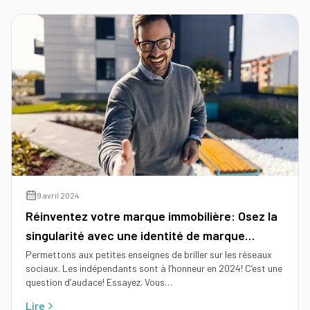
d'un
immobilier
mandataire
Comment
immobilier
Tous
rentrer
nos
un
conseils
mandat
en
15
étapes
9 avril 2024
Réinventez votre marque immobilière: Osez la
singularité avec une identité de marque
unique et percutante
Permettons aux petites enseignes de briller sur les réseaux
sociaux. Les indépendants sont à l’honneur en 2024! C’est une
question d’audace! Essayez. Vous…
Lire