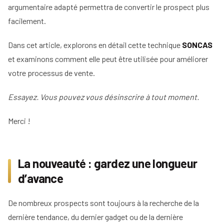
argumentaire adapté permettra de convertir le prospect plus
Comment mettre en place la méthode ?
Tous
03
facilement.
nos
conseils
Dans cet article, explorons en détail cette technique
SONCAS
Voir
Devenir
et examinons comment elle peut être utilisée pour améliorer
tous
mandataire
nos
votre processus de vente.
conseils
Comment
Nos
devenir
Essayez. Vous pouvez vous désinscrire à tout moment.
guides
agent
immobilier
Merci !
Le
Les métiers
guide
Le
de
de
salaire
l'immobilier
l'IA
net
La nouveauté : gardez une longueur
dans
d'un
Le
l'immobilier
agent
d’avance
mandataire
immobilier
indépendant
Réussir
votre
De nombreux prospects sont toujours à la recherche de la
Le
Le
pige
rôle
dernière tendance, du dernier gadget ou de la dernière
négociateur
immobilière