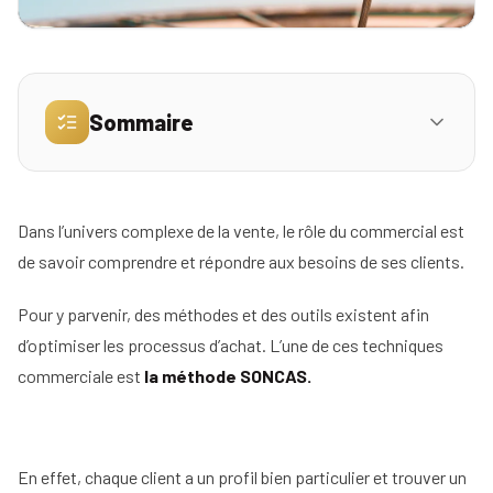
Simulez
vos
revenus
Sommaire
Profil
La nouveauté : gardez une longueur d’avance
01
Mandataire
Réserver
Dans l’univers complexe de la vente, le rôle du commercial est
Le confort et le SONCAS : il faut satisfaire le
ma
Agence
de savoir comprendre et répondre aux besoins de ses clients.
client
place
pour
Pour y parvenir, des méthodes et des outils existent afin
L’argent : le prospect ne jure que par son
la
portefeuille
d’optimiser les processus d’achat. L’une de ces techniques
réunion
commerciale est
la méthode SONCAS.
d'info
La sympathie : l’expérience de la vente avant
tout
Nos
Quand utiliser le SONCAS ?
02
conseils
En effet, chaque client a un profil bien particulier et trouver un