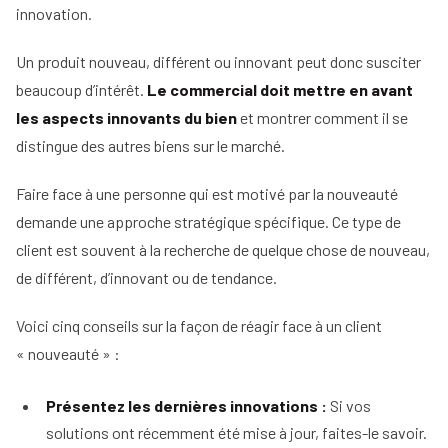
d'un
immobilier
innovation.
mandataire
Comment
immobilier
Tous
rentrer
Un produit nouveau, différent ou innovant peut donc susciter
nos
un
conseils
beaucoup d’intérêt.
Le commercial doit mettre en avant
mandat
en
les aspects innovants du bien
et montrer comment il se
15
distingue des autres biens sur le marché.
étapes
Faire face à une personne qui est motivé par la nouveauté
demande une approche stratégique spécifique. Ce type de
client est souvent à la recherche de quelque chose de nouveau,
de différent, d’innovant ou de tendance.
Voici cinq conseils sur la façon de réagir face à un client
« nouveauté » :
Présentez les dernières innovations :
Si vos
solutions ont récemment été mise à jour, faites-le savoir.