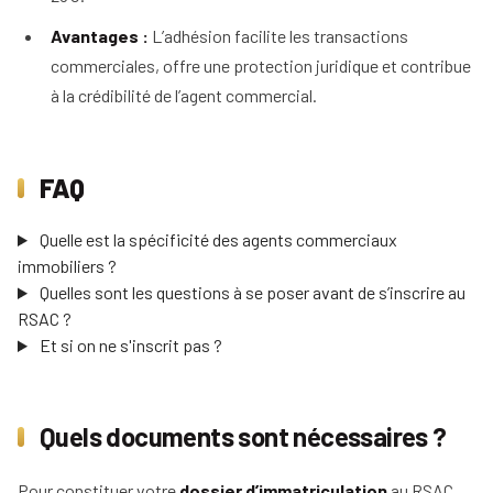
d'un
immobilier
mandataire
Avantages :
L’adhésion facilite les transactions
Comment
immobilier
Tous
rentrer
commerciales, offre une protection juridique et contribue
nos
un
conseils
à la crédibilité de l’agent commercial.
mandat
en
15
étapes
FAQ
Quelle est la spécificité des agents commerciaux
immobiliers ?
Quelles sont les questions à se poser avant de s’inscrire au
RSAC ?
Et si on ne s'inscrit pas ?
Quels documents sont nécessaires ?
Pour constituer votre
dossier d’immatriculation
au RSAC,