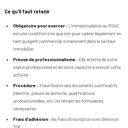
Tous
A lire aussi : découvrez ce que prévoit le code
Ce qu'il faut retenir
nos
de déontologie de l’agent immobilier !
conseils
Obligatoire pour exercer :
L’immatriculation au RSAC
Voir
Devenir
est une condition sine qua non pour opérer légalement en
tous
mandataire
nos
tant qu’agent commercial, notamment dans le secteur
conseils
Comment
immobilier.
Nos
devenir
guides
Preuve de professionnalisme :
Elle atteste de votre
agent
immobilier
statut professionnel et de votre capacité à exercer cette
Le
Les métiers
guide
activité.
Le
de
de
salaire
l'immobilier
Procédure :
Il faut fournir des documents justificatifs
l'IA
net
dans
(identité, preuve de domicile, qualifications
d'un
Le
l'immobilier
agent
professionnelles, etc.) et remplir les formulaires
mandataire
immobilier
indépendant
nécessaires.
Réussir
votre
Le
Le
Frais d’adhésion :
les frais d’inscription sont d’environ
pige
rôle
négociateur
immobilière
25€.