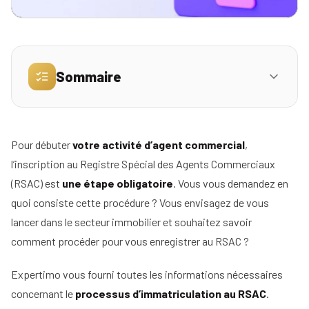
Simulez
vos
revenus
Sommaire
Profil
Ce qu'il faut retenir
Mandataire
Réserver
Pour débuter
votre activité d’agent commercial
,
FAQ
ma
01
Agence
l’inscription au Registre Spécial des Agents Commerciaux
place
(RSAC) est
une étape obligatoire
. Vous vous demandez en
Quels documents sont nécessaires ?
pour
02
quoi consiste cette procédure ? Vous envisagez de vous
la
1. Avant l’immatriculation au registre spécial
lancer dans le secteur immobilier et souhaitez savoir
réunion
des agents commerciaux RSAC en
d'info
comment procéder pour vous enregistrer au RSAC ?
immobilier : rappel
Expertimo vous fourni toutes les informations nécessaires
Nos
2. Qu’est-ce qu’un agent commercial ? Être au
concernant le
processus d’immatriculation au RSAC
.
conseils
clair sur le cadre légal avant de s’installer.