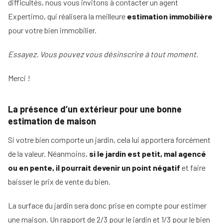
d'un
difficultés, nous vous invitons à contacter un agent
immobilier
mandataire
Expertimo, qui réalisera la meilleure
estimation immobilière
Comment
immobilier
Tous
rentrer
pour votre bien immobilier.
nos
un
conseils
mandat
Essayez. Vous pouvez vous désinscrire à tout moment.
en
15
étapes
Merci !
La présence d’un extérieur pour une bonne
estimation de maison
Si votre bien comporte un jardin, cela lui apportera forcément
de la valeur. Néanmoins,
si le jardin est petit, mal agencé
ou en pente, il pourrait devenir un point négatif
et faire
baisser le prix de vente du bien.
La surface du jardin sera donc prise en compte pour estimer
une maison. Un rapport de 2/3 pour le jardin et 1/3 pour le bien