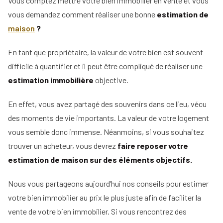
Vous comptez mettre votre bien immobilier en vente et vous
Les outils qui permettent de calculer
Tous
01
vous demandez comment réaliser une bonne
estimation de
nos
l’estimation de maison
maison
?
conseils
La base DVF
Voir
En tant que propriétaire, la valeur de votre bien est souvent
Devenir
tous
difficile à quantifier et il peut être compliqué de réaliser une
mandataire
Notaviz pour votre estimation immobilière
nos
conseils
estimation immobilière
objective.
Comment
Estimation immobilière par un professionnel : y
Nos
02
devenir
guides
a-t-il des avantages ?
En effet, vous avez partagé des souvenirs dans ce lieu, vécu
agent
immobilier
des moments de vie importants. La valeur de votre logement
Le
Surestimer son bien immobilier : les
03
Les métiers
guide
vous semble donc immense. Néanmoins, si vous souhaitez
Le
inconvénients
de
de
salaire
trouver un acheteur, vous devrez
faire reposer votre
l'immobilier
l'IA
net
Sous-estimer sa maison: un risque à prendre ?
estimation de maison sur des éléments objectifs.
dans
04
d'un
Le
l'immobilier
agent
mandataire
Nous vous partageons aujourd’hui nos conseils pour estimer
immobilier
indépendant
Réussir
votre bien immobilier au prix le plus juste afin de faciliter la
votre
Le
Le
pige
vente de votre bien immobilier. Si vous rencontrez des
rôle
négociateur
immobilière